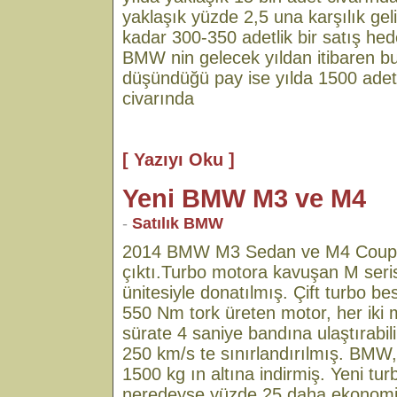
yaklaşık yüzde 2,5 una karşılık gel
kadar 300-350 adetlik bir satış hed
BMW nin gelecek yıldan itibaren bu
düşündüğü pay ise yılda 1500 adetl
civarında
[ Yazıyı Oku ]
Yeni BMW M3 ve M4
-
Satılık BMW
2014 BMW M3 Sedan ve M4 Coupe 
çıktı.Turbo motora kavuşan M serisi, 
ünitesiyle donatılmış. Çift turbo 
550 Nm tork üreten motor, her iki
sürate 4 saniye bandına ulaştırabi
250 km/s te sınırlandırılmış. BMW,
1500 kg ın altına indirmiş. Yeni tu
neredeyse yüzde 25 daha ekonomik