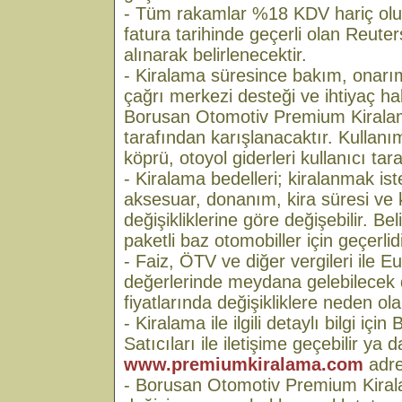
- Tüm rakamlar %18 KDV hariç olup;
fatura tarihinde geçerli olan Reute
alınarak belirlenecektir.
- Kiralama süresince bakım, onarım,
çağrı merkezi desteği ve ihtiyaç h
Borusan Otomotiv Premium Kiralam
tarafından karışlanacaktır. Kullanım
köprü, otoyol giderleri kullanıcı tar
- Kiralama bedelleri; kiralanmak is
aksesuar, donanım, kira süresi ve 
değişikliklerine göre değişebilir. Beli
paketli baz otomobiller için geçerlidi
- Faiz, ÖTV ve diğer vergileri ile E
değerlerinde meydana gelebilecek de
fiyatlarında değişikliklere neden olab
- Kiralama ile ilgili detaylı bilgi içi
Satıcıları ile iletişime geçebilir ya d
www.premiumkiralama.com
adres
- Borusan Otomotiv Premium Kiral