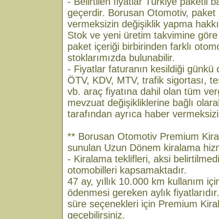
- Belirtilen fiyatlar Türkiye paketli 
geçerdir. Borusan Otomotiv, paket 
vermeksizin değişiklik yapma hakkın
Stok ve yeni üretim takvimine göre 
paket içeriği birbirinden farklı otomob
stoklarımızda bulunabilir.
- Fiyatlar faturanın kesildiği günkü
ÖTV, KDV, MTV, trafik sigortası, tes
vb. araç fiyatına dahil olan tüm ver
mevzuat değişikliklerine bağlı ola
tarafından ayrıca haber vermeksizin d
** Borusan Otomotiv Premium Kira
sunulan Uzun Dönem kiralama hizmeti 
- Kiralama teklifleri, aksi belirtilme
otomobilleri kapsamaktadır.
47 ay, yıllık 10.000 km kullanım içi
ödenmesi gereken aylık fiyatlarıdır.
süre seçenekleri için Premium Kiral
geçebilirsiniz.