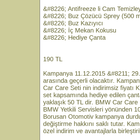
&#8226; Antifreeze li Cam Temizley
&#8226; Buz Çözücü Sprey (500 m
&#8226; Buz Kazıyıcı
&#8226; İç Mekan Kokusu
&#8226; Hediye Çanta
190 TL
Kampanya 11.12.2015 &#8211; 29.0
arasında geçerli olacaktır. Kam
Car Care Seti nin indirimsiz fiyatı
set kapsamında hediye edilen çant
yaklaşık 50 TL dir. BMW Car Care 
BMW Yetkili Servisleri yönünden 1000
Borusan Otomotiv kampanya durdu
değiştirme hakkını saklı tutar. Kam
özel indirim ve avantajlarla birleştir