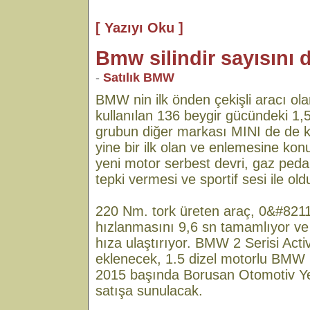
[ Yazıyı Oku ]
Bmw silindir sayısını
-
Satılık BMW
BMW nin ilk önden çekişli aracı ola
kullanılan 136 beygir gücündeki 1,5 
grubun diğer markası MINI de de ku
yine bir ilk olan ve enlemesine konum
yeni motor serbest devri, gaz peda
tepki vermesi ve sportif sesi ile oldu
220 Nm. tork üreten araç, 0&#821
hızlanmasını 9,6 sn tamamlıyor ve
hıza ulaştırıyor. BMW 2 Serisi Acti
eklenecek, 1.5 dizel motorlu BMW 
2015 başında Borusan Otomotiv Yetk
satışa sunulacak.