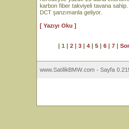
karbon fiber takviyeli tavana sahip.
DCT şanzımanla geliyor.
[ Yazıyı Oku ]
| 1 |
2
|
3
|
4
|
5
|
6
|
7
|
So
www.SatilikBMW.com - Sayfa 0.215