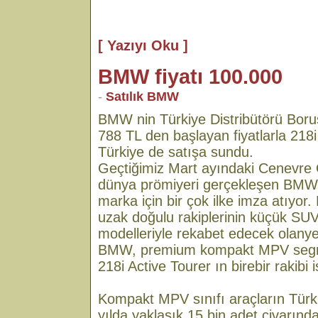
[ Yazıyı Oku ]
BMW fiyatı 100.000
-
Satılık BMW
BMW nin Türkiye Distribütörü Boru
788 TL den başlayan fiyatlarla 218i
Türkiye de satışa sundu.
Geçtiğimiz Mart ayındaki Cenevre 
dünya prömiyeri gerçekleşen BMW, 
marka için bir çok ilke imza atıyor
uzak doğulu rakiplerinin küçük SU
modelleriyle rekabet edecek olanyen
BMW, premium kompakt MPV segm
218i Active Tourer ın birebir rakibi
Kompakt MPV sınıfı araçların Türk
yılda yaklaşık 15 bin adet civarın