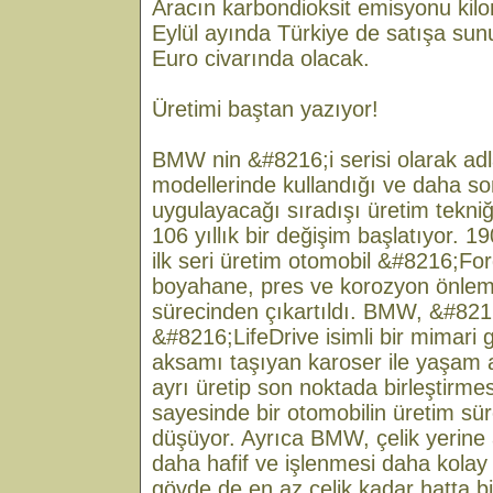
Aracın karbondioksit emisyonu kil
Eylül ayında Türkiye de satışa sunu
Euro civarında olacak.
Üretimi baştan yazıyor!
BMW nin &#8216;i serisi olarak adlan
modellerinde kullandığı ve daha so
uygulayacağı sıradışı üretim tekni
106 yıllık bir değişim başlatıyor. 
ilk seri üretim otomobil &#8216;Fo
boyahane, pres ve korozyon önle
sürecinden çıkartıldı. BMW, &#8216;
&#8216;LifeDrive isimli bir mimari g
aksamı taşıyan karoser ile yaşam a
ayrı üretip son noktada birleştirm
sayesinde bir otomobilin üretim sü
düşüyor. Ayrıca BMW, çelik yerine
daha hafif ve işlenmesi daha kolay
gövde de en az çelik kadar hatta bi