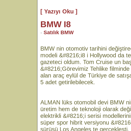
[ Yazıyı Oku ]
BMW I8
-
Satılık BMW
BMW nin otomotiv tarihini değiştirec
modeli &#8216;i8 i Hollywood da te
gazeteci oldum. Tom Cruise un baş
&#8216;Görevimiz Tehlike filminde
alan araç eylül de Türkiye de satış
5 adet getirilebilecek.
ALMAN lüks otomobil devi BMW nin
üretim hem de teknoloji olarak deği
elektrikli &#8216;i serisi modelleri
süper spor hibrit versiyonu &#8216;i
sürüşü Los Angeles te gerçekleşti. 