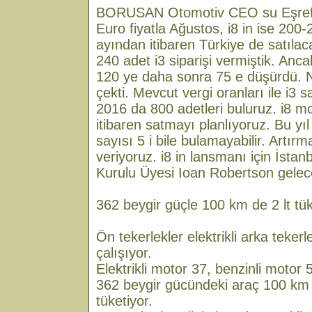
BORUSAN Otomotiv CEO su Eşref Bi
Euro fiyatla Ağustos, i8 in ise 200-
ayından itibaren Türkiye de satılaca
240 adet i3 siparişi vermiştik. A
120 ye daha sonra 75 e düşürdü. N
çekti. Mevcut vergi oranları ile i3 
2016 da 800 adetleri buluruz. i8 mo
itibaren satmayı planlıyoruz. Bu yıl
sayısı 5 i bile bulamayabilir. Artır
veriyoruz. i8 in lansmanı için İst
Kurulu Üyesi Ioan Robertson gelec
362 beygir güçle 100 km de 2 lt tü
Ön tekerlekler elektrikli arka tekerl
çalışıyor.
Elektrikli motor 37, benzinli motor
362 beygir gücündeki araç 100 km d
tüketiyor.