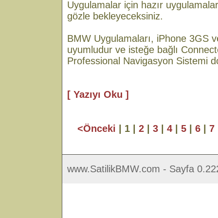
Uygulamalar için hazır uygulamaları
gözle bekleyeceksiniz.
BMW Uygulamaları, iPhone 3GS ve
uyumludur ve isteğe bağlı Connect
Professional Navigasyon Sistemi do
[ Yazıyı Oku ]
<Önceki
| 1 |
2
|
3
|
4
|
5
|
6
|
7
www.SatilikBMW.com - Sayfa 0.222