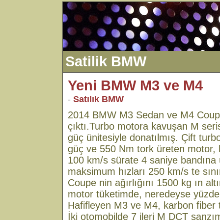
Satilik BMW
Yeni BMW M3 ve M4
-
Satılık BMW
2014 BMW M3 Sedan ve M4 Coupe 
çıktı.Turbo motora kavuşan M serisi, 3
güç ünitesiyle donatılmış. Çift tu
güç ve 550 Nm tork üreten motor, h
100 km/s sürate 4 saniye bandına u
maksimum hızları 250 km/s te sın
Coupe nin ağırlığını 1500 kg ın altı
motor tüketimde, neredeyse yüzde
Hafifleyen M3 ve M4, karbon fiber t
İki otomobilde 7 ileri M DCT şanzım