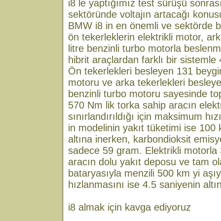
i8 le yaptığımız test sürüşü sonra
sektöründe voltajın artacağı konus
BMW i8 in en önemli ve sektörde bir 
ön tekerleklerin elektrikli motor, ar
litre benzinli turbo motorla beslenm
hibrit araçlardan farklı bir sistemle
Ön tekerlekleri besleyen 131 beygir
motoru ve arka tekerlekleri besle
benzinli turbo motoru sayesinde t
570 Nm lik torka sahip aracın elekt
sınırlandırıldığı için maksimum hı
in modelinin yakıt tüketimi ise 100 
altına inerken, karbondioksit emis
sadece 59 gram. Elektrikli motorla
aracın dolu yakıt deposu ve tam ola
bataryasıyla menzili 500 km yi aşıy
hızlanmasını ise 4.5 saniyenin altın
i8 almak için kavga ediyoruz