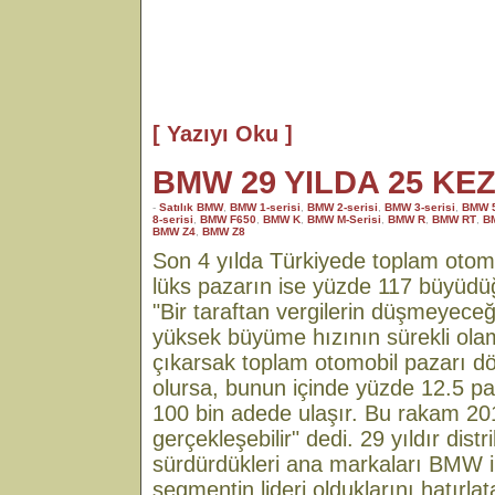
[ Yazıyı Oku ]
BMW 29 YILDA 25 KEZ
-
Satılık BMW
,
BMW 1-serisi
,
BMW 2-serisi
,
BMW 3-serisi
,
BMW 5
8-serisi
,
BMW F650
,
BMW K
,
BMW M-Serisi
,
BMW R
,
BMW RT
,
B
BMW Z4
,
BMW Z8
Son 4 yılda Türkiyede toplam otom
lüks pazarın ise yüzde 117 büyüdü
"Bir taraftan vergilerin düşmeyeceğ
yüksek büyüme hızının sürekli ol
çıkarsak toplam otomobil pazarı dö
olursa, bunun içinde yüzde 12.5 pay 
100 bin adede ulaşır. Bu rakam 20
gerçekleşebilir" dedi. 29 yıldır dist
sürdürdükleri ana markaları BMW i
segmentin lideri olduklarını hatırlat