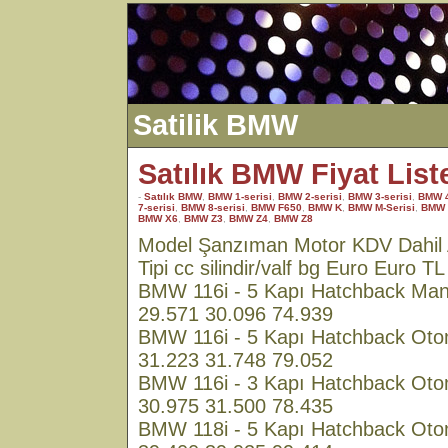
Satilik BMW
Satılık BMW Fiyat List
-
Satılık BMW
,
BMW 1-serisi
,
BMW 2-serisi
,
BMW 3-serisi
,
BMW 4
7-serisi
,
BMW 8-serisi
,
BMW F650
,
BMW K
,
BMW M-Serisi
,
BMW
BMW X6
,
BMW Z3
,
BMW Z4
,
BMW Z8
Model Şanzıman Motor KDV Dahil 
Tipi cc silindir/valf bg Euro Euro TL
BMW 116i - 5 Kapı Hatchback Manu
29.571 30.096 74.939
BMW 116i - 5 Kapı Hatchback Otom
31.223 31.748 79.052
BMW 116i - 3 Kapı Hatchback Otom
30.975 31.500 78.435
BMW 118i - 5 Kapı Hatchback Otom