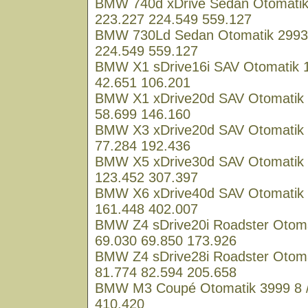
BMW 740d xDrive Sedan Otomatik 
223.227 224.549 559.127
BMW 730Ld Sedan Otomatik 2993 
224.549 559.127
BMW X1 sDrive16i SAV Otomatik 1
42.651 106.201
BMW X1 xDrive20d SAV Otomatik 1
58.699 146.160
BMW X3 xDrive20d SAV Otomatik 1
77.284 192.436
BMW X5 xDrive30d SAV Otomatik 2
123.452 307.397
BMW X6 xDrive40d SAV Otomatik 2
161.448 402.007
BMW Z4 sDrive20i Roadster Otoma
69.030 69.850 173.926
BMW Z4 sDrive28i Roadster Otoma
81.774 82.594 205.658
BMW M3 Coupé Otomatik 3999 8 /
410.420