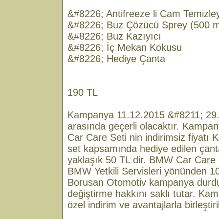
&#8226; Antifreeze li Cam Temizley
&#8226; Buz Çözücü Sprey (500 m
&#8226; Buz Kazıyıcı
&#8226; İç Mekan Kokusu
&#8226; Hediye Çanta
190 TL
Kampanya 11.12.2015 &#8211; 29.0
arasında geçerli olacaktır. Kam
Car Care Seti nin indirimsiz fiyatı
set kapsamında hediye edilen çant
yaklaşık 50 TL dir. BMW Car Care 
BMW Yetkili Servisleri yönünden 1000
Borusan Otomotiv kampanya durdu
değiştirme hakkını saklı tutar. Kam
özel indirim ve avantajlarla birleştir