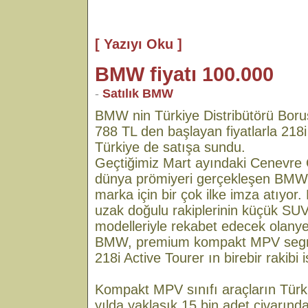
[ Yazıyı Oku ]
BMW fiyatı 100.000
-
Satılık BMW
BMW nin Türkiye Distribütörü Boru
788 TL den başlayan fiyatlarla 218i
Türkiye de satışa sundu.
Geçtiğimiz Mart ayındaki Cenevre 
dünya prömiyeri gerçekleşen BMW, 
marka için bir çok ilke imza atıyor
uzak doğulu rakiplerinin küçük SU
modelleriyle rekabet edecek olanyen
BMW, premium kompakt MPV segm
218i Active Tourer ın birebir rakibi
Kompakt MPV sınıfı araçların Türk
yılda yaklaşık 15 bin adet civarın