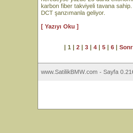
karbon fiber takviyeli tavana sahip.
DCT şanzımanla geliyor.
[ Yazıyı Oku ]
| 1 |
2
|
3
|
4
|
5
|
6
|
Sonr
www.SatilikBMW.com - Sayfa 0.216