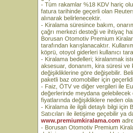
- Tüm rakamlar %18 KDV hariç olup;
fatura tarihinde geçerli olan Reute
alınarak belirlenecektir.
- Kiralama süresince bakım, onarım,
çağrı merkezi desteği ve ihtiyaç h
Borusan Otomotiv Premium Kiralam
tarafından karışlanacaktır. Kullanım
köprü, otoyol giderleri kullanıcı tar
- Kiralama bedelleri; kiralanmak is
aksesuar, donanım, kira süresi ve 
değişikliklerine göre değişebilir. Beli
paketli baz otomobiller için geçerlidi
- Faiz, ÖTV ve diğer vergileri ile E
değerlerinde meydana gelebilecek de
fiyatlarında değişikliklere neden olab
- Kiralama ile ilgili detaylı bilgi içi
Satıcıları ile iletişime geçebilir ya d
www.premiumkiralama.com
adres
- Borusan Otomotiv Premium Kiral