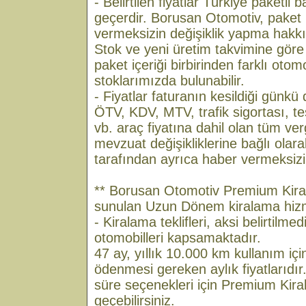
- Belirtilen fiyatlar Türkiye paketli 
geçerdir. Borusan Otomotiv, paket 
vermeksizin değişiklik yapma hakkın
Stok ve yeni üretim takvimine göre 
paket içeriği birbirinden farklı otomob
stoklarımızda bulunabilir.
- Fiyatlar faturanın kesildiği günkü
ÖTV, KDV, MTV, trafik sigortası, tes
vb. araç fiyatına dahil olan tüm ver
mevzuat değişikliklerine bağlı ola
tarafından ayrıca haber vermeksizin d
** Borusan Otomotiv Premium Kira
sunulan Uzun Dönem kiralama hizmeti 
- Kiralama teklifleri, aksi belirtilme
otomobilleri kapsamaktadır.
47 ay, yıllık 10.000 km kullanım içi
ödenmesi gereken aylık fiyatlarıdır.
süre seçenekleri için Premium Kiral
geçebilirsiniz.