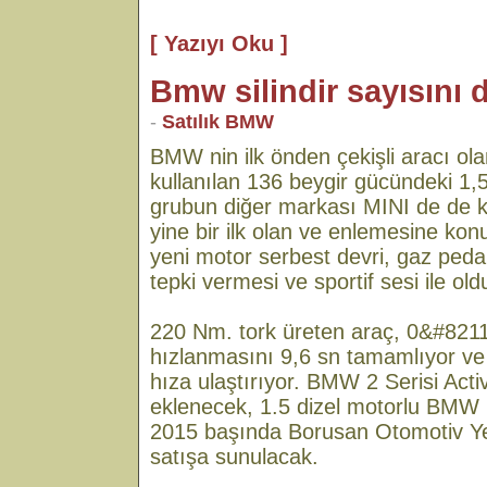
[ Yazıyı Oku ]
Bmw silindir sayısını
-
Satılık BMW
BMW nin ilk önden çekişli aracı ola
kullanılan 136 beygir gücündeki 1,5 
grubun diğer markası MINI de de ku
yine bir ilk olan ve enlemesine konum
yeni motor serbest devri, gaz peda
tepki vermesi ve sportif sesi ile oldu
220 Nm. tork üreten araç, 0&#821
hızlanmasını 9,6 sn tamamlıyor ve
hıza ulaştırıyor. BMW 2 Serisi Acti
eklenecek, 1.5 dizel motorlu BMW 
2015 başında Borusan Otomotiv Yetk
satışa sunulacak.