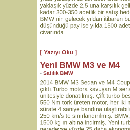
yaklaşık yüzde 2,5 una karşılık gel
kadar 300-350 adetlik bir satış hed
BMW nin gelecek yıldan itibaren bu
düşündüğü pay ise yılda 1500 adetl
civarında
[ Yazıyı Oku ]
Yeni BMW M3 ve M4
-
Satılık BMW
2014 BMW M3 Sedan ve M4 Coupe 
çıktı.Turbo motora kavuşan M serisi, 
ünitesiyle donatılmış. Çift turbo 
550 Nm tork üreten motor, her iki
sürate 4 saniye bandına ulaştırabi
250 km/s te sınırlandırılmış. BMW,
1500 kg ın altına indirmiş. Yeni tu
neredeyse yüzde 25 daha ekonomik